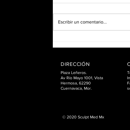
Escribir un comentario...
NEOAGING SKIN
DIRECCIÓN
Plaza Leñeros.
T
Av Río Mayo 1001, Vista
I
Hermosa, 62290
F
Cuernavaca, Mor.
s
© 2020 Sculpt Med Mx