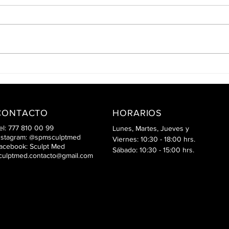
BIOREGENERACIÓN
FOR
DERMO & CAPILAR SCULPT
SIS
MED
CONTACTO
HORARIOS
el: 777 810 00 99
Lunes, Martes, Jueves y
nstagram: @spmsculptmed
Viernes: 10:30 - 18:00 hrs.
acebook: Sculpt Med
Sábado: 10:30 - 15:00 hrs.
culptmed.contacto@gmail.com