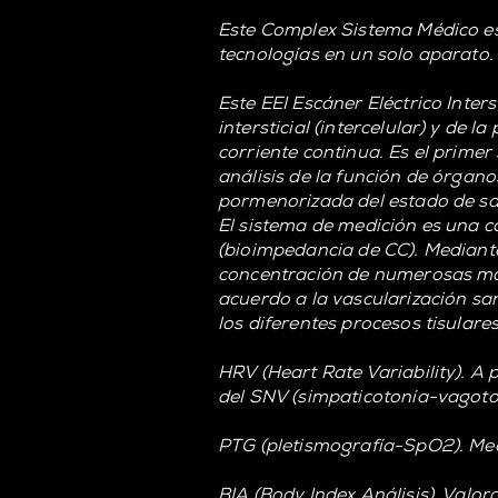
Este Complex Sistema Médico es
tecnologías en un solo aparato.
Este EEI Escáner Eléctrico Inters
intersticial (intercelular) y de
corriente continua. Es el prime
análisis de la función de órgano
pormenorizada del estado de sa
El sistema de medición es una c
(bioimpedancia de CC). Mediante
concentración de numerosas molé
acuerdo a la vascularización san
los diferentes procesos tisulares
HRV (Heart Rate Variability). A 
del SNV (simpaticotonía-vagoto
PTG (pletismografía-SpO2). Medi
BIA (Body Index Análisis). Valo