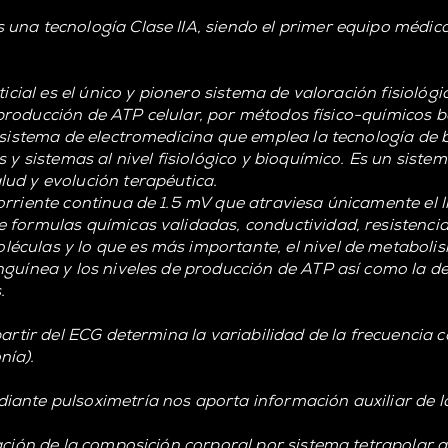
 una tecnología Clase IIA, siendo el primer equipo médic
ticial es el único y pionero sistema de valoración fisiológ
 la producción de ATP celular, por métodos físico-químicos
r sistema de electromedicina que emplea la tecnología de
s y sistemas al nivel fisiológico y bioquímico. Es un sist
lud y evolución terapéutica.
orriente continua de 1.5 mV que atraviesa únicamente el l
 formulas químicas validadas, conductividad, resistencia 
culas y lo que es más importante, el nivel de metabolismo
guínea y los niveles de producción de ATP así como la den
.
partir del ECG determina la variabilidad de la frecuencia 
nía).
ante pulsoximetría nos aporta información auxiliar de la
ración de la composición corporal por sistema tetrapolar 