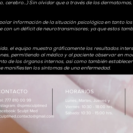
ico, cerebro…) Sin olvidar que a través de los dermatoma
polar información de la situación psicológica en tanto lo
 con un déficit de neurotransmisores; ya que estos tamb
ida, el equipo muestra gráficamente los resultados interst
nes, permitiendo al médico y al paciente observar en mo
to de los órganos internos, así como también establecer 
se manifiesten los síntomas de una enfermedad.
CONTACTO
HORARIOS
el: 777 810 00 99
Lunes, Martes, Jueves y
nstagram: @spmsculptmed
Viernes: 10:30 - 18:00 hrs.
acebook: Sculpt Med
Sábado: 10:30 - 15:00 hrs.
culptmed.contacto@gmail.com