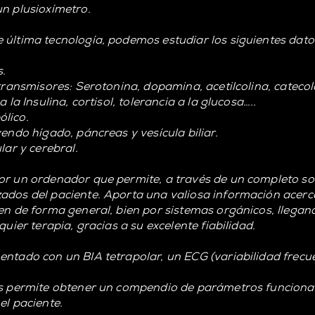
un plusioxímetro.
 última tecnología, podemos estudiar los siguientes dato
s.
rotransmisores: Serotonina, dopamina, acetilcolina, catec
 la Insulina, cortisol, tolerancia a la glucosa…..
ólico.
yendo hígado, páncreas y vesícula biliar.
lar y cerebral.
or un ordenador que permite, a través de un completo so
ados del paciente. Aporta una valiosa información acerc
ien de forma general, bien por sistemas orgánicos, llegan
quier terapia, gracias a su excelente fiabilidad.
entado con un BIA tetrapolar, un ECG (variabilidad frecu
os permite obtener un compendio de parámetros funcional
el paciente.