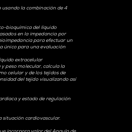
o usando la combinación de 4
ico-bioquímica del líquido
 basados en la impedancia por
 bioimpedancia para efectuar un
ema único para una evaluación
íquido extracelular
y peso molecular, calcula la
 celular y de los tejidos de
sidad del tejido visualizando así
cardiaca y estado de regulación
 situación cardiovascular.
que incorpora valor del Angulo de