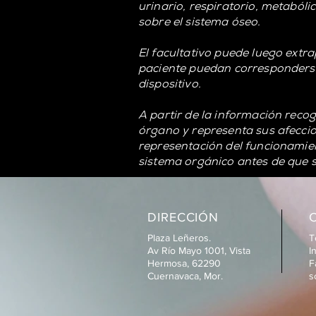
urinario, respiratorio, metaból
sobre el sistema óseo.
El facultativo puede luego extra
paciente puedan corresponderse
dispositivo.
A partir de la información recog
órgano y representa sus afeccio
representación del funcionamien
sistema orgánico antes de que 
DIRECCIÓN
Plaza Leñeros.
T
Av Río Mayo 1001, Vista
I
Hermosa, 62290
F
Cuernavaca, Mor.
s